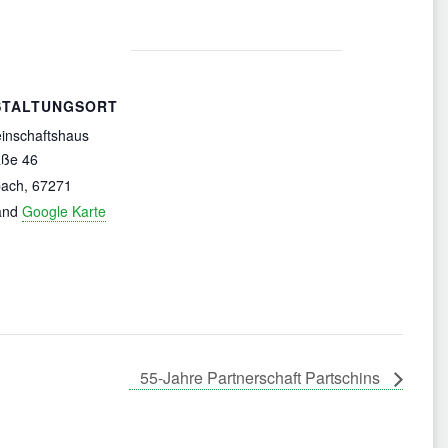
STALTUNGSORT
inschaftshaus
aße 46
bach
,
67271
and
Google Karte
55-Jahre Partnerschaft Partschins